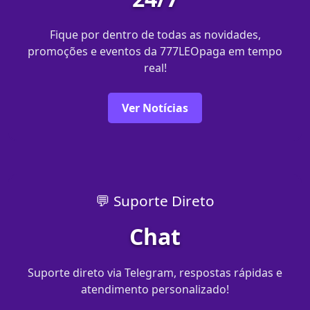
Fique por dentro de todas as novidades,
promoções e eventos da 777LEOpaga em tempo
real!
Ver Notícias
💬 Suporte Direto
Chat
Suporte direto via Telegram, respostas rápidas e
atendimento personalizado!