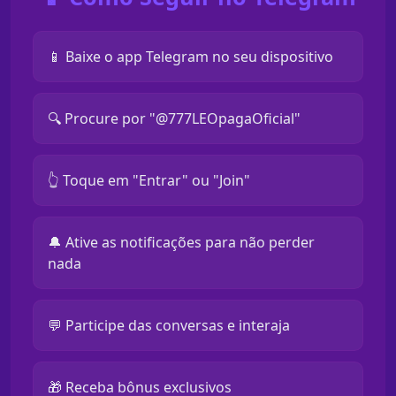
📱 Baixe o app Telegram no seu dispositivo
🔍 Procure por "@777LEOpagaOficial"
👆 Toque em "Entrar" ou "Join"
🔔 Ative as notificações para não perder
nada
💬 Participe das conversas e interaja
🎁 Receba bônus exclusivos