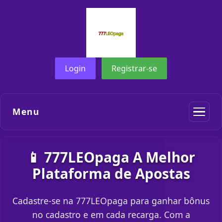
Login
Registrar-se
Menu
📱 777LEOpaga A Melhor
Plataforma de Apostas
Cadastre-se na 777LEOpaga para ganhar bônus
no cadastro e em cada recarga. Com a