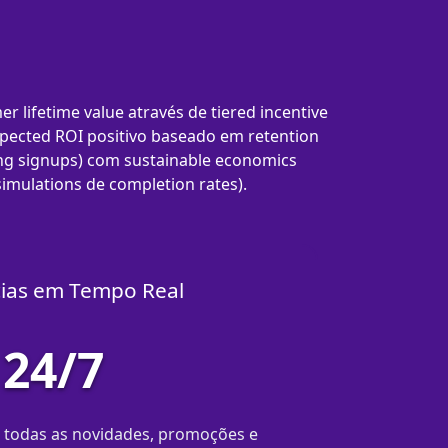
lifetime value através de tiered incentive
pected ROI positivo baseado em retention
ing signups) com sustainable economics
imulations de completion rates).
cias em Tempo Real
24/7
e todas as novidades, promoções e