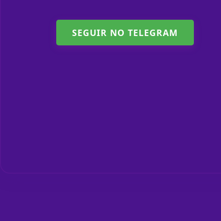
SEGUIR NO TELEGRAM