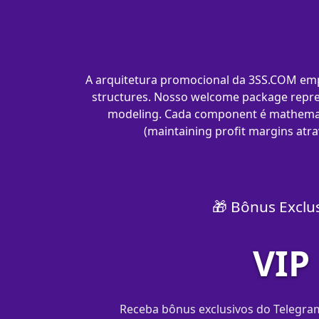
A arquitetura promocional da 3SS.COM empr
structures. Nosso welcome package repre
modeling. Cada component é mathematic
(maintaining profit margins atr
🎁 Bônus Exclu
VIP
Receba bônus exclusivos do Telegra