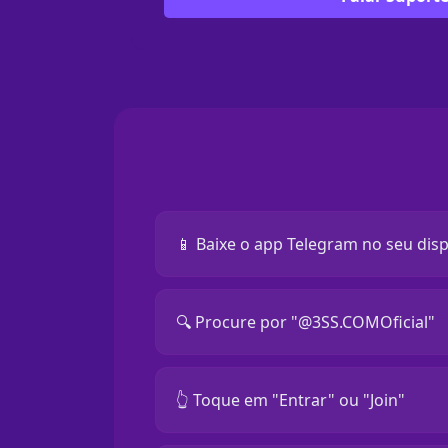
📱 Baixe o app Telegram no seu disp
🔍 Procure por "@3SS.COMOficial"
👆 Toque em "Entrar" ou "Join"