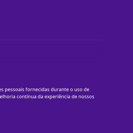
s pessoais fornecidas durante o uso de
elhoria contínua da experiência de nossos