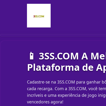
📱 3SS.COM A Me
Plataforma de A
Cadastre-se na 3SS.COM para ganhar b
cada recarga. Com a 3SS.COM, você te
incríveis e uma experiência de jogo inig
vencedores agora!