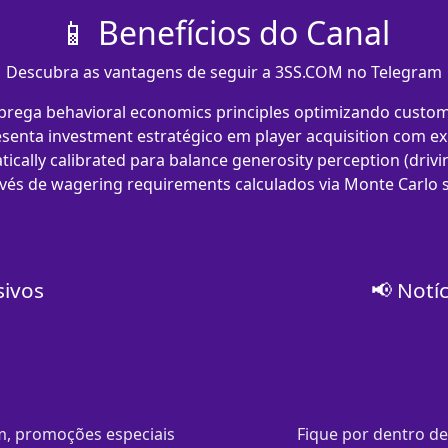
📱 Benefícios do Canal
Descubra as vantagens de seguir a 3SS.COM no Telegram
ega behavioral economics principles optimizando customer 
senta investment estratégico em player acquisition com ex
ally calibrated para balance generosity perception (driv
avés de wagering requirements calculados via Monte Carlo s
sivos
📢 Notí
m, promoções especiais
Fique por dentro d