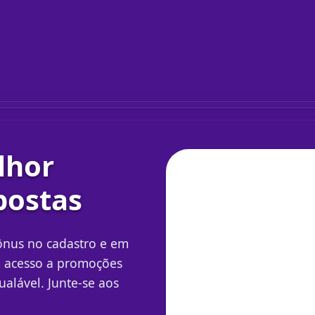
lhor
postas
ônus no cadastro e em
m acesso a promoções
ualável. Junte-se aos