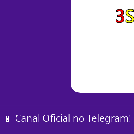
📱 Canal Oficial no Telegram!