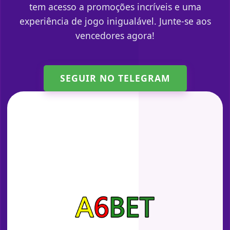
tem acesso a promoções incríveis e uma
experiência de jogo inigualável. Junte-se aos
vencedores agora!
SEGUIR NO TELEGRAM