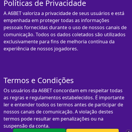
Políticas de Privacidade
A A6BET valoriza a privacidade de seus usuários e está
empenhada em proteger todas as informações
pessoais fornecidas durante o uso de nossos canais de
comunicação. Todos os dados coletados são utilizados
exclusivamente para fins de melhoria contínua da
experiência de nossos jogadores.
Termos e Condições
Os usuários da A6BET concordam em respeitar todas
as regras e regulamentos estabelecidos. É importante
ler e entender todos os termos antes de participar de
nossos canais de comunicação. A violação destes
termos pode resultar em penalizações ou na
suspensão da conta.