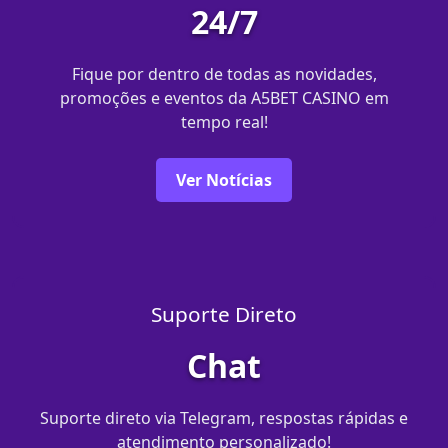
24/7
Fique por dentro de todas as novidades,
promoções e eventos da A5BET CASINO em
tempo real!
Ver Notícias
Suporte Direto
Chat
Suporte direto via Telegram, respostas rápidas e
atendimento personalizado!