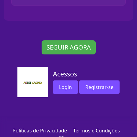
SEGUIR AGORA
Acessos
Login
Registrar-se
Políticas de Privacidade
Termos e Condições