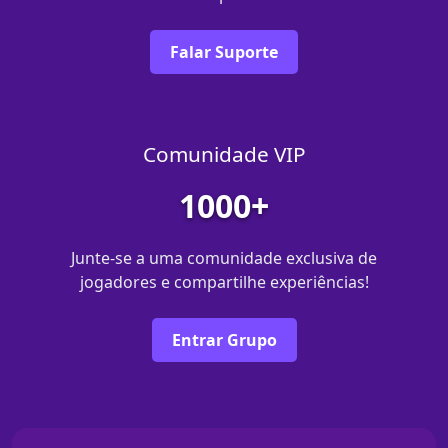
Falar Suporte
Comunidade VIP
1000+
Junte-se a uma comunidade exclusiva de
jogadores e compartilhe experiências!
Entrar Grupo