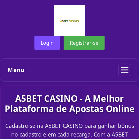
Login
Registrar-se
Menu
A5BET CASINO - A Melhor
Plataforma de Apostas Online
Cadastre-se na A5BET CASINO para ganhar bônus
no cadastro e em cada recarga. Com a A5BET