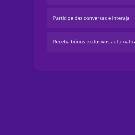
Participe das conversas e interaja
Receba bônus exclusivos automati