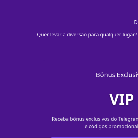
D
Quer levar a diversão para qualquer lugar? 
Bônus Exclusi
VIP
Receba bônus exclusivos do Telegra
e códigos promocionai