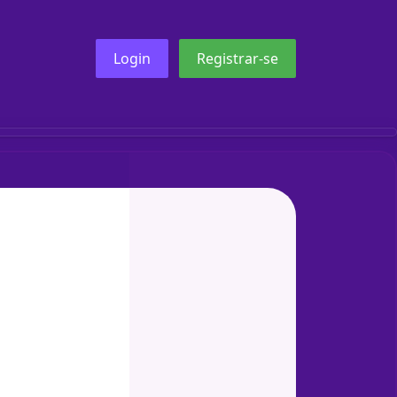
Login
Registrar-se