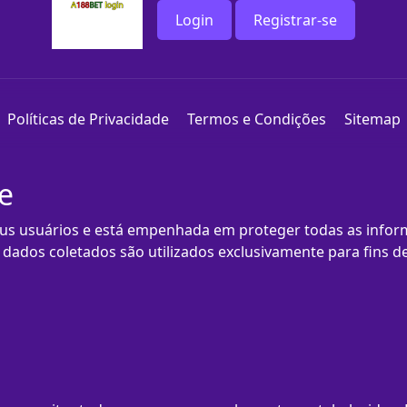
Login
Registrar-se
Políticas de Privacidade
Termos e Condições
Sitemap
de
seus usuários e está empenhada em proteger todas as info
dados coletados são utilizados exclusivamente para fins d