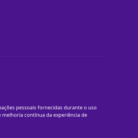
mações pessoais fornecidas durante o uso
e melhoria contínua da experiência de