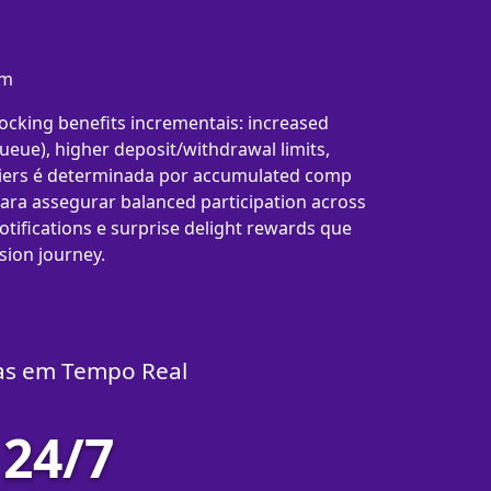
am
ocking benefits incrementais: increased
eue), higher deposit/withdrawal limits,
e tiers é determinada por accumulated comp
ara assegurar balanced participation across
tifications e surprise delight rewards que
ion journey.
as em Tempo Real
24/7