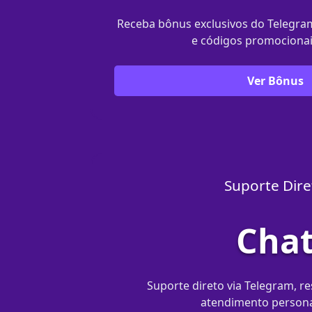
Receba bônus exclusivos do Telegra
e códigos promocionai
Ver Bônus
Suporte Dire
Cha
Suporte direto via Telegram, r
atendimento persona