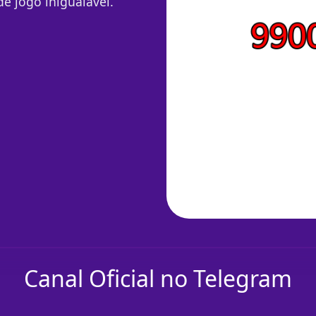
e jogo inigualável.
Canal Oficial no Telegram