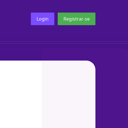
Login
Registrar-se