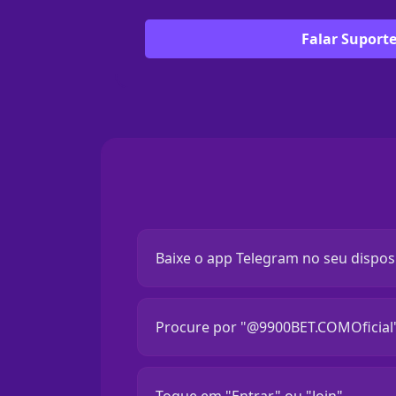
Falar Suport
Baixe o app Telegram no seu disposi
Procure por "@9900BET.COMOficial