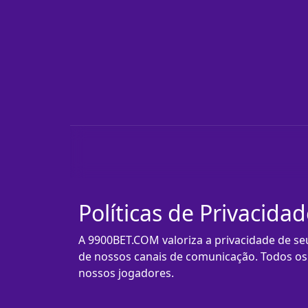
Políticas de Privacida
A 9900BET.COM valoriza a privacidade de s
de nossos canais de comunicação. Todos os 
nossos jogadores.