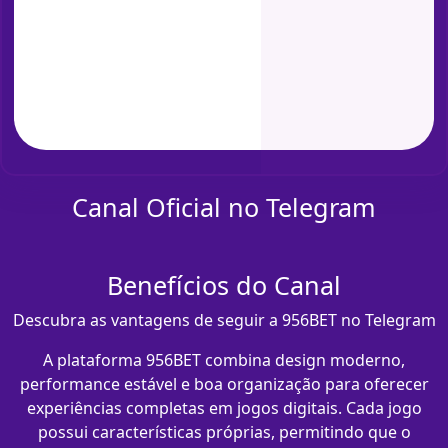
Canal Oficial no Telegram
Benefícios do Canal
Descubra as vantagens de seguir a 956BET no Telegram
A plataforma 956BET combina design moderno,
performance estável e boa organização para oferecer
experiências completas em jogos digitais. Cada jogo
possui características próprias, permitindo que o