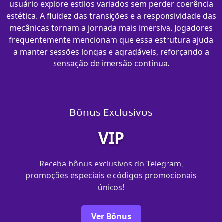
usuário explore estilos variados sem perder coerência
estética. A fluidez das transições e a responsividade das
mecânicas tornam a jornada mais imersiva. Jogadores
frequentemente mencionam que essa estrutura ajuda
a manter sessões longas e agradáveis, reforçando a
sensação de imersão contínua.
Bônus Exclusivos
VIP
Receba bônus exclusivos do Telegram,
promoções especiais e códigos promocionais
únicos!
Ver Bônus