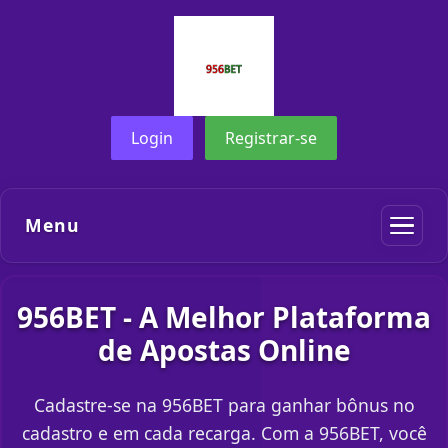
Login
Registrar-se
Menu
956BET - A Melhor Plataforma
de Apostas Online
Cadastre-se na 956BET para ganhar bônus no
cadastro e em cada recarga. Com a 956BET, você