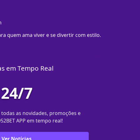
m
ra quem ama viver e se divertir com estilo.
as em Tempo Real
24/7
e todas as novidades, promoções e
952BET APP em tempo real!
Ver Notícias