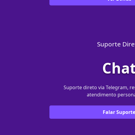
Suporte Dire
Cha
Suporte direto via Telegram, r
atendimento persona
Falar Suport