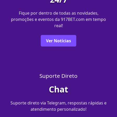
Fique por dentro de todas as novidades,
promoções e eventos da 917BET.com em tempo
real!
Ver Notícias
Suporte Direto
Chat
Suporte direto via Telegram, respostas rápidas e
atendimento personalizado!