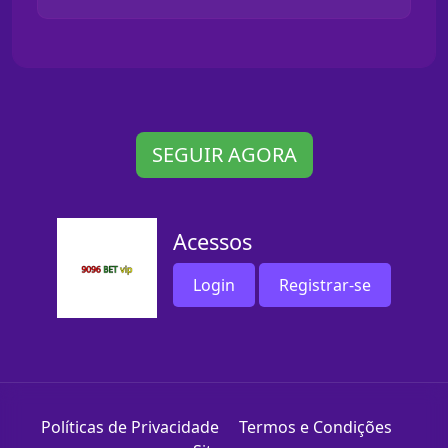
SEGUIR AGORA
Acessos
Login
Registrar-se
Políticas de Privacidade
Termos e Condições