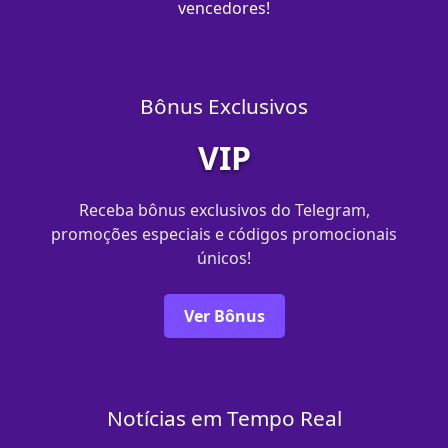
vencedores!
Bônus Exclusivos
VIP
Receba bônus exclusivos do Telegram,
promoções especiais e códigos promocionais
únicos!
Ver Bônus
Notícias em Tempo Real