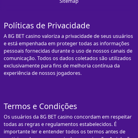
Sitemap
Políticas de Privacidade
A 8G BET casino valoriza a privacidade de seus usuários
e está empenhada em proteger todas as informações
pessoais fornecidas durante o uso de nossos canais de
comunicação. Todos os dados coletados são utilizados
exclusivamente para fins de melhoria contínua da
experiência de nossos jogadores.
Termos e Condições
Os usuários da 8G BET casino concordam em respeitar
todas as regras e regulamentos estabelecidos. É
importante ler e entender todos os termos antes de