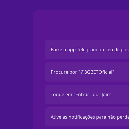
Baixe o app Telegram no seu disposi
Procure por "@8GBETOficial"
Toque em "Entrar" ou "Join"
Ative as notificações para não perd