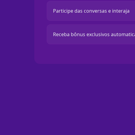
Participe das conversas e interaja
Receba bônus exclusivos automati