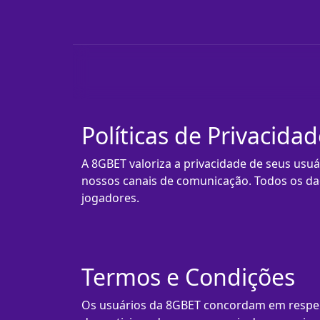
Políticas de Privacida
A 8GBET valoriza a privacidade de seus usu
nossos canais de comunicação. Todos os dad
jogadores.
Termos e Condições
Os usuários da 8GBET concordam em respeit