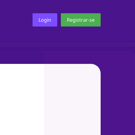
Login
Registrar-se