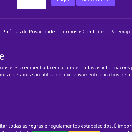
Políticas de Privacidade
Termos e Condições
Sitemap
de
ários e está empenhada em proteger todas as informações 
os coletados são utilizados exclusivamente para fins de m
ar todas as regras e regulamentos estabelecidos. É import