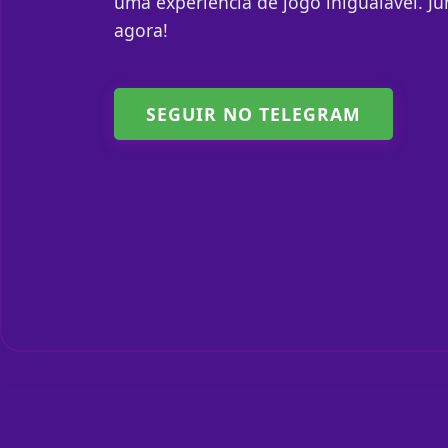
uma experiência de jogo inigualável. J
agora!
SEGUIR NO TELEGRAM