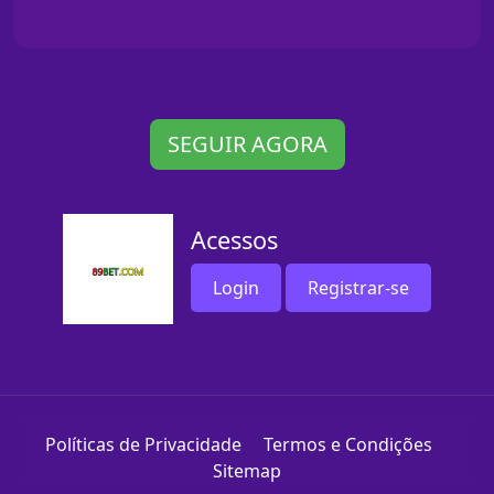
SEGUIR AGORA
Acessos
Login
Registrar-se
Políticas de Privacidade
Termos e Condições
Sitemap