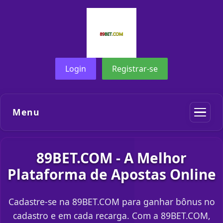
Login
Registrar-se
Menu
89BET.COM - A Melhor
Plataforma de Apostas Online
Cadastre-se na 89BET.COM para ganhar bônus no
cadastro e em cada recarga. Com a 89BET.COM,