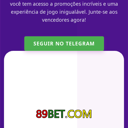
você tem acesso a promoções incríveis e uma
experiência de jogo inigualável. Junte-se aos
vencedores agora!
SEGUIR NO TELEGRAM