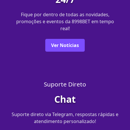
Fique por dentro de todas as novidades,
promoções e eventos da 8998BET em tempo
real!
Ver Notícias
Suporte Direto
Chat
Suporte direto via Telegram, respostas rápidas e
atendimento personalizado!