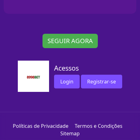
SEGUIR AGORA
Acessos
Login
Registrar-se
Políticas de Privacidade
Termos e Condições
Sitemap