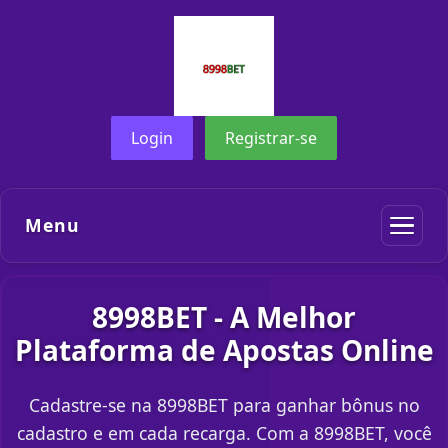
Login
Registrar-se
Menu
8998BET - A Melhor
Plataforma de Apostas Online
Cadastre-se na 8998BET para ganhar bônus no
cadastro e em cada recarga. Com a 8998BET, você