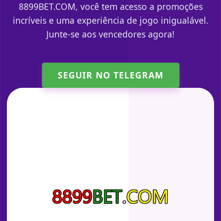
8899BET.COM, você tem acesso a promoções
incríveis e uma experiência de jogo inigualável.
Junte-se aos vencedores agora!
SEGUIR NO TELEGRAM