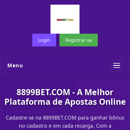
Login
Registrar-se
Menu
8899BET.COM - A Melhor
Plataforma de Apostas Online
Cadastre-se na 8899BET.COM para ganhar bônus
no cadastro e em cada recarga. Com a