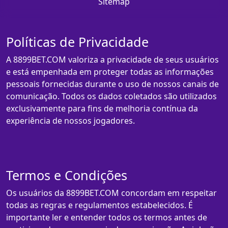
Sitemap
Políticas de Privacidade
A 8899BET.COM valoriza a privacidade de seus usuários
e está empenhada em proteger todas as informações
pessoais fornecidas durante o uso de nossos canais de
comunicação. Todos os dados coletados são utilizados
exclusivamente para fins de melhoria contínua da
experiência de nossos jogadores.
Termos e Condições
Os usuários da 8899BET.COM concordam em respeitar
todas as regras e regulamentos estabelecidos. É
importante ler e entender todos os termos antes de