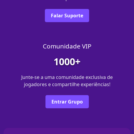
Falar Suporte
Comunidade VIP
1000+
Junte-se a uma comunidade exclusiva de
jogadores e compartilhe experiências!
Entrar Grupo