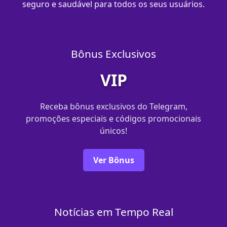
seguro e saudável para todos os seus usuários.
Bônus Exclusivos
VIP
Receba bônus exclusivos do Telegram,
promoções especiais e códigos promocionais
únicos!
Ver Bônus
Notícias em Tempo Real