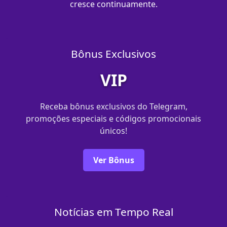
cresce continuamente.
Bônus Exclusivos
VIP
Receba bônus exclusivos do Telegram,
promoções especiais e códigos promocionais
únicos!
Ver Bônus
Notícias em Tempo Real