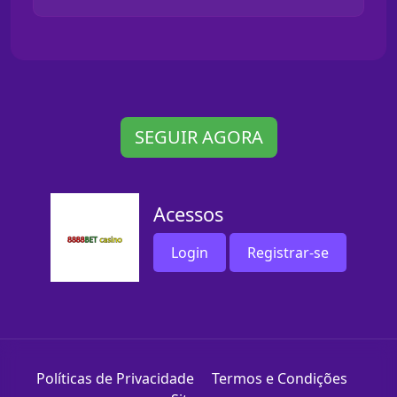
SEGUIR AGORA
Acessos
Login
Registrar-se
Políticas de Privacidade
Termos e Condições