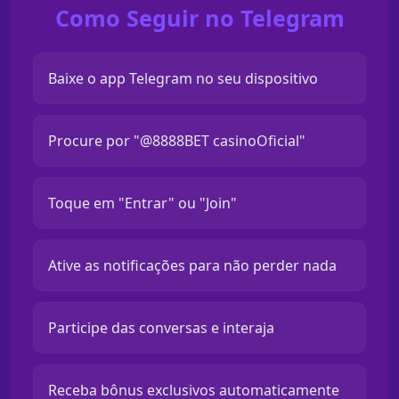
Como Seguir no Telegram
Baixe o app Telegram no seu dispositivo
Procure por "@8888BET casinoOficial"
Toque em "Entrar" ou "Join"
Ative as notificações para não perder nada
Participe das conversas e interaja
Receba bônus exclusivos automaticamente