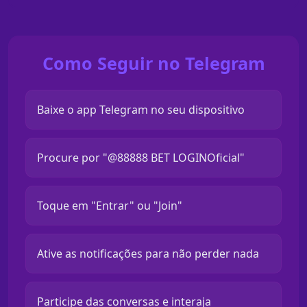
Como Seguir no Telegram
Baixe o app Telegram no seu dispositivo
Procure por "@88888 BET LOGINOficial"
Toque em "Entrar" ou "Join"
Ative as notificações para não perder nada
Participe das conversas e interaja