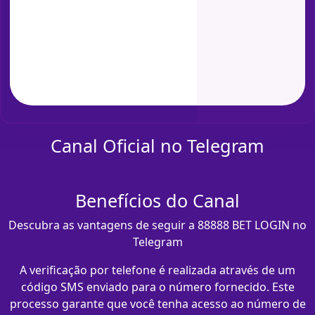
Canal Oficial no Telegram
Benefícios do Canal
Descubra as vantagens de seguir a 88888 BET LOGIN no
Telegram
A verificação por telefone é realizada através de um
código SMS enviado para o número fornecido. Este
processo garante que você tenha acesso ao número de