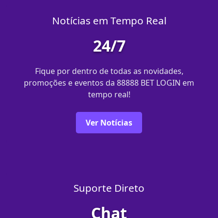
Notícias em Tempo Real
24/7
Fique por dentro de todas as novidades,
promoções e eventos da 88888 BET LOGIN em
tempo real!
Ver Notícias
Suporte Direto
Chat