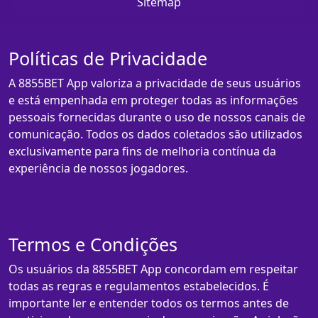
Sitemap
Políticas de Privacidade
A 8855BET App valoriza a privacidade de seus usuários
e está empenhada em proteger todas as informações
pessoais fornecidas durante o uso de nossos canais de
comunicação. Todos os dados coletados são utilizados
exclusivamente para fins de melhoria contínua da
experiência de nossos jogadores.
Termos e Condições
Os usuários da 8855BET App concordam em respeitar
todas as regras e regulamentos estabelecidos. É
importante ler e entender todos os termos antes de