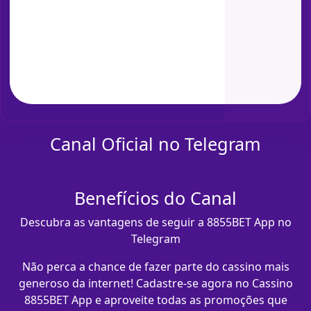
Canal Oficial no Telegram
Benefícios do Canal
Descubra as vantagens de seguir a 8855BET App no
Telegram
Não perca a chance de fazer parte do cassino mais
generoso da internet! Cadastre-se agora no Cassino
8855BET App e aproveite todas as promoções que