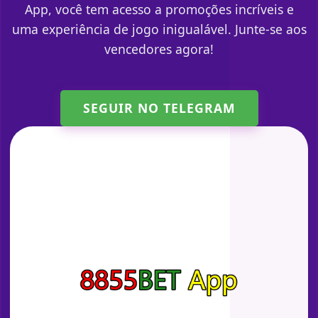
App, você tem acesso a promoções incríveis e
uma experiência de jogo inigualável. Junte-se aos
vencedores agora!
SEGUIR NO TELEGRAM