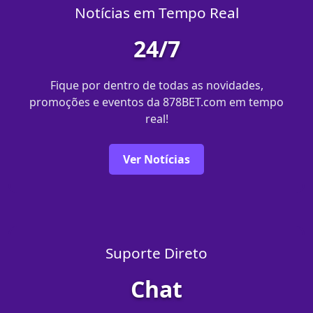
Notícias em Tempo Real
24/7
Fique por dentro de todas as novidades,
promoções e eventos da 878BET.com em tempo
real!
Ver Notícias
Suporte Direto
Chat