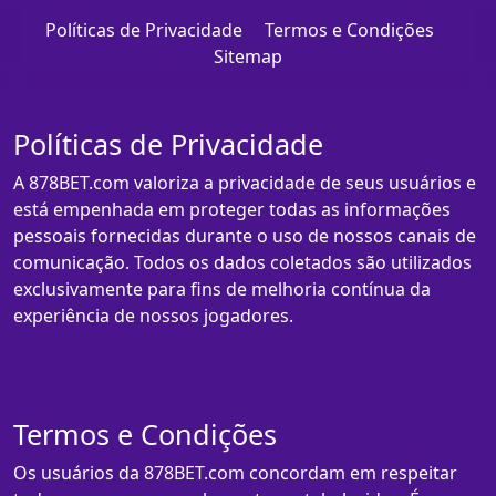
Políticas de Privacidade
Termos e Condições
Sitemap
Políticas de Privacidade
A 878BET.com valoriza a privacidade de seus usuários e
está empenhada em proteger todas as informações
pessoais fornecidas durante o uso de nossos canais de
comunicação. Todos os dados coletados são utilizados
exclusivamente para fins de melhoria contínua da
experiência de nossos jogadores.
Termos e Condições
Os usuários da 878BET.com concordam em respeitar