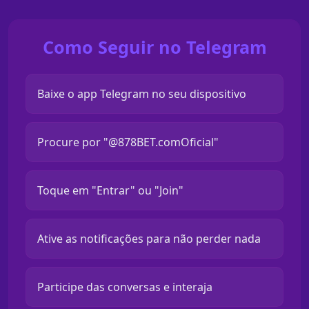
Como Seguir no Telegram
Baixe o app Telegram no seu dispositivo
Procure por "@878BET.comOficial"
Toque em "Entrar" ou "Join"
Ative as notificações para não perder nada
Participe das conversas e interaja