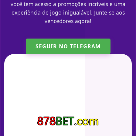
você tem acesso a promoções incríveis e uma
experiência de jogo inigualável. Junte-se aos
vencedores agora!
SEGUIR NO TELEGRAM