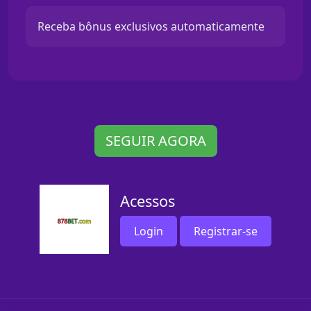
Receba bônus exclusivos automaticamente
SEGUIR AGORA
Acessos
Login
Registrar-se