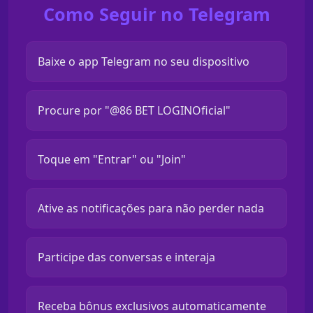
Como Seguir no Telegram
Baixe o app Telegram no seu dispositivo
Procure por "@86 BET LOGINOficial"
Toque em "Entrar" ou "Join"
Ative as notificações para não perder nada
Participe das conversas e interaja
Receba bônus exclusivos automaticamente