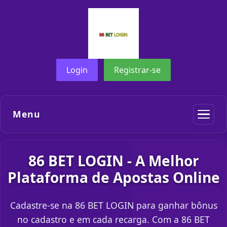
Login
Registrar-se
Menu
86 BET LOGIN - A Melhor
Plataforma de Apostas Online
Cadastre-se na 86 BET LOGIN para ganhar bônus
no cadastro e em cada recarga. Com a 86 BET