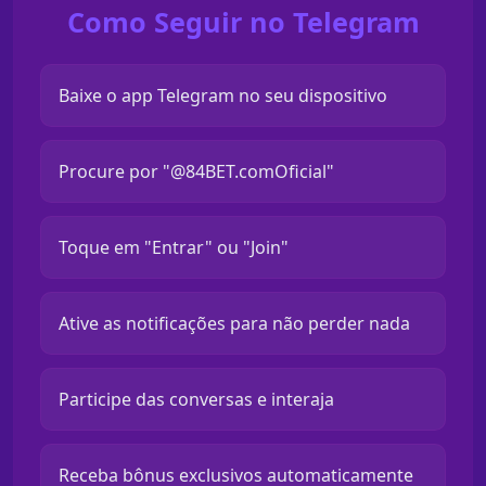
Como Seguir no Telegram
Baixe o app Telegram no seu dispositivo
Procure por "@84BET.comOficial"
Toque em "Entrar" ou "Join"
Ative as notificações para não perder nada
Participe das conversas e interaja
Receba bônus exclusivos automaticamente