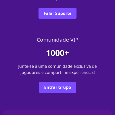
Falar Suporte
Comunidade VIP
1000+
Junte-se a uma comunidade exclusiva de
jogadores e compartilhe experiências!
Entrar Grupo