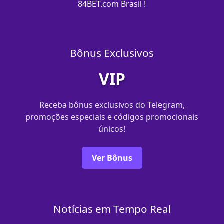
84BET.com Brasil !
Bônus Exclusivos
VIP
Receba bônus exclusivos do Telegram,
promoções especiais e códigos promocionais
únicos!
Ver Bônus
Notícias em Tempo Real