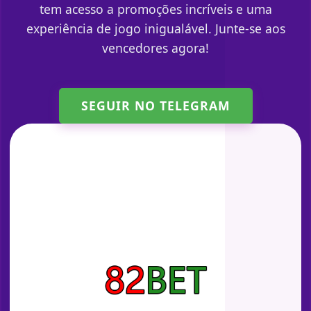
tem acesso a promoções incríveis e uma
experiência de jogo inigualável. Junte-se aos
vencedores agora!
SEGUIR NO TELEGRAM