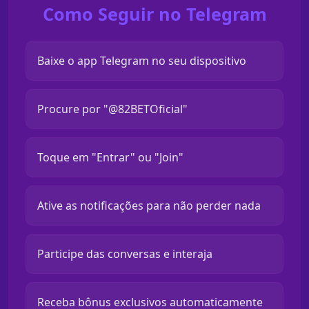
Como Seguir no Telegram
Baixe o app Telegram no seu dispositivo
Procure por "@82BETOficial"
Toque em "Entrar" ou "Join"
Ative as notificações para não perder nada
Participe das conversas e interaja
Receba bônus exclusivos automaticamente