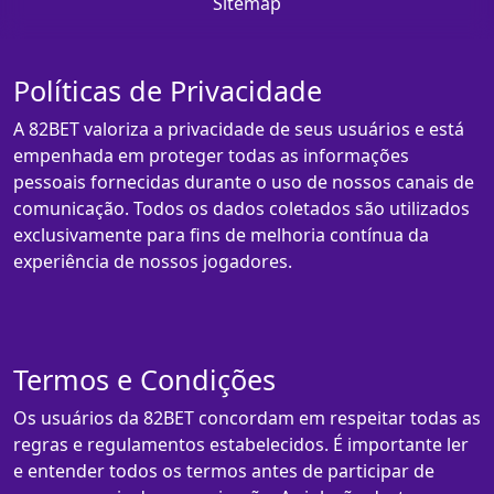
Sitemap
Políticas de Privacidade
A 82BET valoriza a privacidade de seus usuários e está
empenhada em proteger todas as informações
pessoais fornecidas durante o uso de nossos canais de
comunicação. Todos os dados coletados são utilizados
exclusivamente para fins de melhoria contínua da
experiência de nossos jogadores.
Termos e Condições
Os usuários da 82BET concordam em respeitar todas as
regras e regulamentos estabelecidos. É importante ler
e entender todos os termos antes de participar de