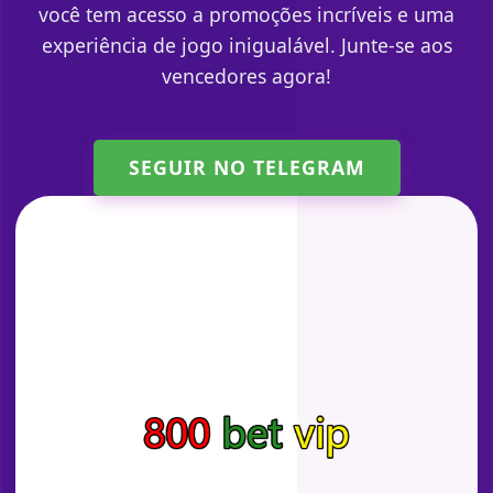
você tem acesso a promoções incríveis e uma
experiência de jogo inigualável. Junte-se aos
vencedores agora!
SEGUIR NO TELEGRAM