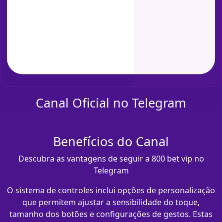
Canal Oficial no Telegram
Benefícios do Canal
Descubra as vantagens de seguir a 800 bet vip no
Telegram
O sistema de controles inclui opções de personalização
que permitem ajustar a sensibilidade do toque,
tamanho dos botões e configurações de gestos. Estas