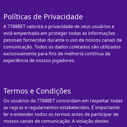
Políticas de Privacidade
A 7788BET valoriza a privacidade de seus usuários e
está empenhada em proteger todas as informações
pessoais fornecidas durante o uso de nossos canais de
comunicação. Todos os dados coletados são utilizados
exclusivamente para fins de melhoria contínua da
experiência de nossos jogadores.
Termos e Condições
Os usuários da 7788BET concordam em respeitar todas
as regras e regulamentos estabelecidos. É importante
ler e entender todos os termos antes de participar de
nossos canais de comunicação. A violação destes