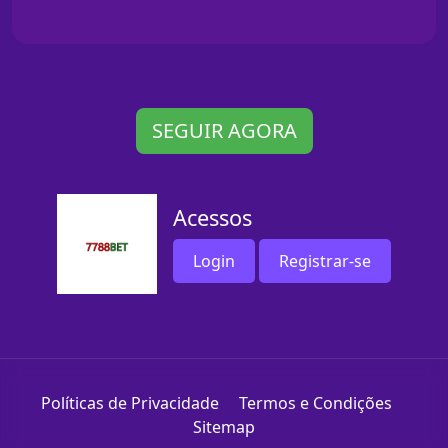
SEGUIR AGORA
Acessos
Login
Registrar-se
Políticas de Privacidade
Termos e Condições
Sitemap