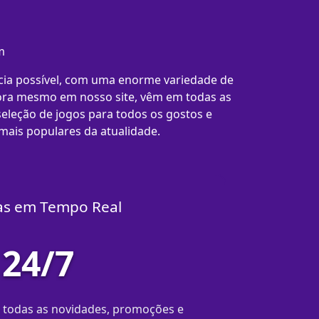
m
ncia possível, com uma enorme variedade de
gora mesmo em nosso site, vêm em todas as
eleção de jogos para todos os gostos e
mais populares da atualidade.
as em Tempo Real
24/7
e todas as novidades, promoções e