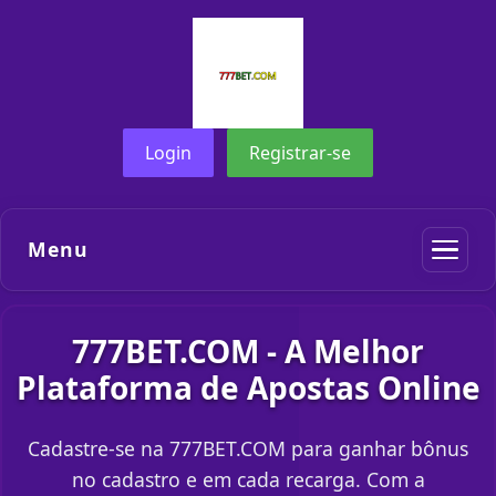
Login
Registrar-se
Menu
777BET.COM - A Melhor
Plataforma de Apostas Online
Cadastre-se na 777BET.COM para ganhar bônus
no cadastro e em cada recarga. Com a