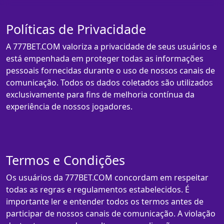
Políticas de Privacidade
A 777BET.COM valoriza a privacidade de seus usuários e
está empenhada em proteger todas as informações
pessoais fornecidas durante o uso de nossos canais de
comunicação. Todos os dados coletados são utilizados
exclusivamente para fins de melhoria contínua da
experiência de nossos jogadores.
Termos e Condições
Os usuários da 777BET.COM concordam em respeitar
todas as regras e regulamentos estabelecidos. É
importante ler e entender todos os termos antes de
participar de nossos canais de comunicação. A violação