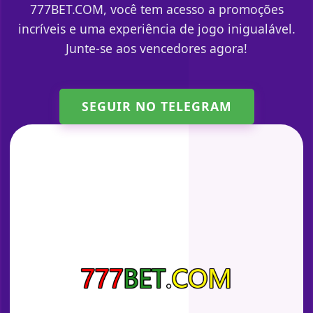
777BET.COM, você tem acesso a promoções
incríveis e uma experiência de jogo inigualável.
Junte-se aos vencedores agora!
SEGUIR NO TELEGRAM