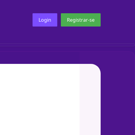
Login
Registrar-se