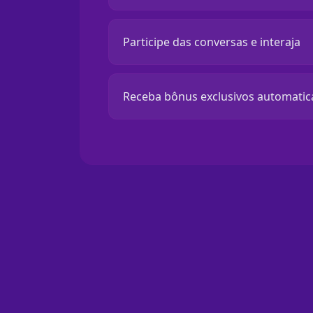
Participe das conversas e interaja
Receba bônus exclusivos automati