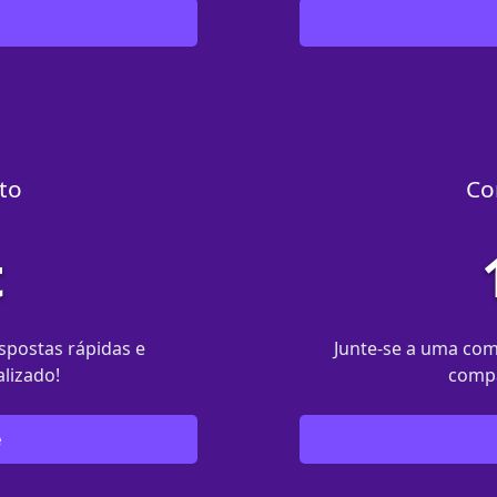
to
Co
t
espostas rápidas e
Junte-se a uma com
lizado!
compa
e