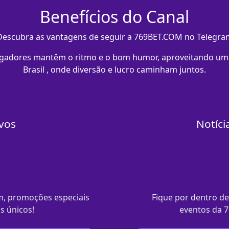
Benefícios do Canal
Descubra as vantagens de seguir a 769BET.COM no Telegra
jogadores mantêm o ritmo e o bom humor, aproveitando um
Brasil , onde diversão e lucro caminham juntos.
vos
Notíci
m, promoções especiais
Fique por dentro d
s únicos!
eventos da 