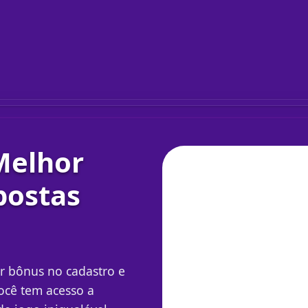
Melhor
postas
r bônus no cadastro e
ocê tem acesso a