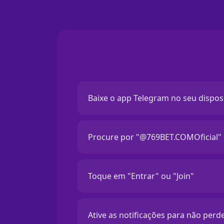
Baixe o app Telegram no seu disposi
Procure por "@769BET.COMOficial"
Toque em "Entrar" ou "Join"
Ative as notificações para não perd