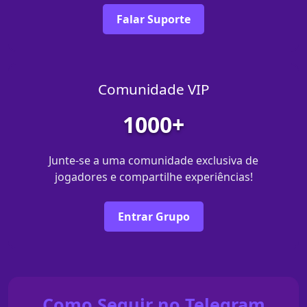
Falar Suporte
Comunidade VIP
1000+
Junte-se a uma comunidade exclusiva de
jogadores e compartilhe experiências!
Entrar Grupo
Como Seguir no Telegram