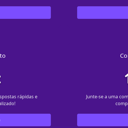
to
Co
t
espostas rápidas e
Junte-se a uma com
lizado!
compa
e