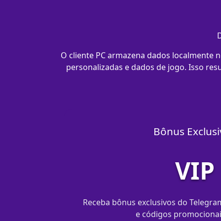
D
O cliente PC armazena dados localmente n
personalizadas e dados de jogo. Isso re
Bônus Exclusi
VIP
Receba bônus exclusivos do Telegra
e códigos promocionai