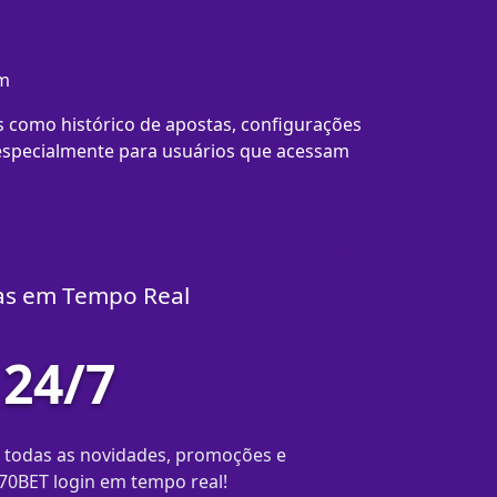
am
 como histórico de apostas, configurações
 especialmente para usuários que acessam
as em Tempo Real
24/7
e todas as novidades, promoções e
70BET login em tempo real!