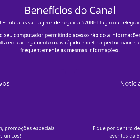
Benefícios do Canal
escubra as vantagens de seguir a 670BET login no Telegr
o seu computador, permitindo acesso rápido a informações
sulta em carregamento mais rápido e melhor performance,
frequentemente as mesmas informações.
vos
Notíci
m, promoções especiais
Fique por dentro d
s únicos!
eventos da 6