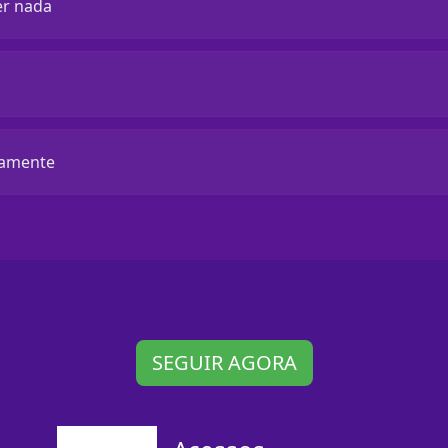
er nada
camente
SEGUIR AGORA