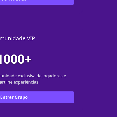
munidade VIP
1000+
unidade exclusiva de jogadores e
rtilhe experiências!
Entrar Grupo