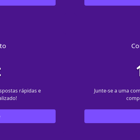
to
Co
t
espostas rápidas e
Junte-se a uma com
lizado!
compa
e