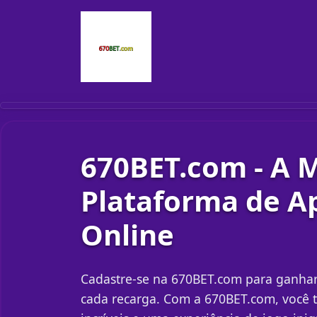
670BET.com - A 
Plataforma de A
Online
Cadastre-se na 670BET.com para ganha
cada recarga. Com a 670BET.com, você