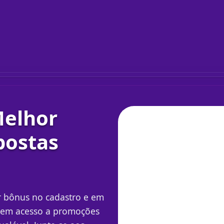
Melhor
postas
r bônus no cadastro e em
 tem acesso a promoções