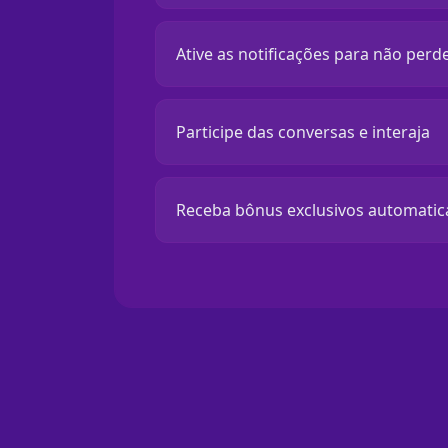
Ative as notificações para não perd
Participe das conversas e interaja
Receba bônus exclusivos automati