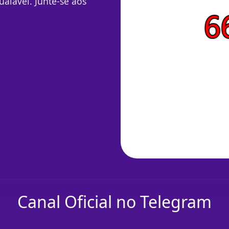
ualável. Junte-se aos
Canal Oficial no Telegram