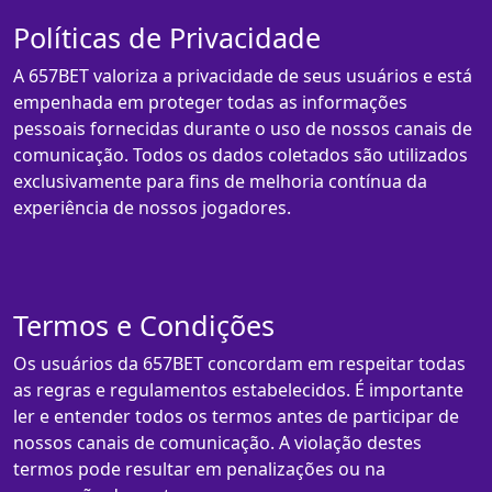
Políticas de Privacidade
A 657BET valoriza a privacidade de seus usuários e está
empenhada em proteger todas as informações
pessoais fornecidas durante o uso de nossos canais de
comunicação. Todos os dados coletados são utilizados
exclusivamente para fins de melhoria contínua da
experiência de nossos jogadores.
Termos e Condições
Os usuários da 657BET concordam em respeitar todas
as regras e regulamentos estabelecidos. É importante
ler e entender todos os termos antes de participar de
nossos canais de comunicação. A violação destes
termos pode resultar em penalizações ou na