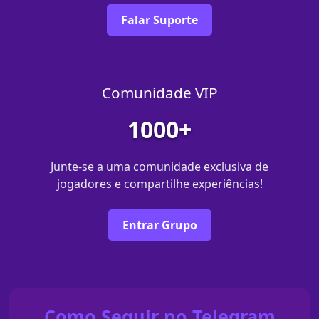
Falar Suporte
Comunidade VIP
1000+
Junte-se a uma comunidade exclusiva de
jogadores e compartilhe experiências!
Entrar Grupo
Como Seguir no Telegram