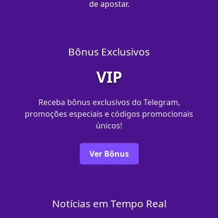
de apostar.
Bônus Exclusivos
VIP
Receba bônus exclusivos do Telegram,
promoções especiais e códigos promocionais
únicos!
Ver Bônus
Notícias em Tempo Real