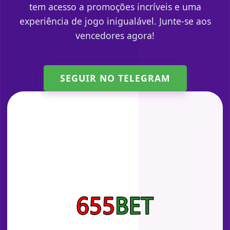
tem acesso a promoções incríveis e uma
experiência de jogo inigualável. Junte-se aos
vencedores agora!
SEGUIR NO TELEGRAM