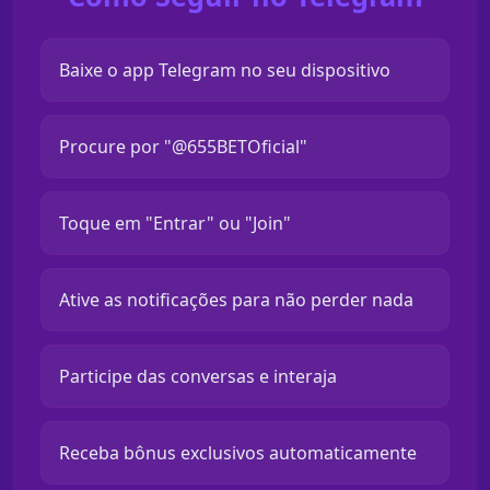
Baixe o app Telegram no seu dispositivo
Procure por "@655BETOficial"
Toque em "Entrar" ou "Join"
Ative as notificações para não perder nada
Participe das conversas e interaja
Receba bônus exclusivos automaticamente