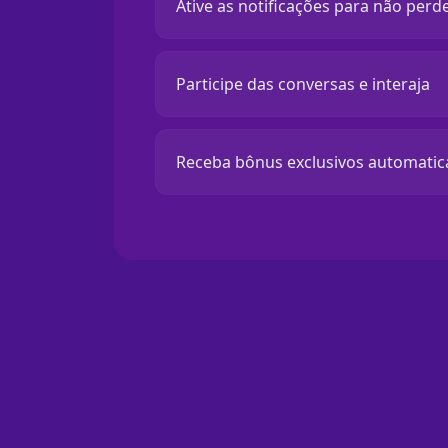
Ative as notificações para não perd
Participe das conversas e interaja
Receba bônus exclusivos automati