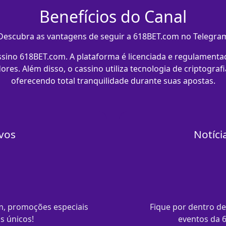
Benefícios do Canal
Descubra as vantagens de seguir a 618BET.com no Telegra
sino 618BET.com. A plataforma é licenciada e regulamenta
res. Além disso, o cassino utiliza tecnologia de criptogra
oferecendo total tranquilidade durante suas apostas.
vos
Notíci
m, promoções especiais
Fique por dentro d
s únicos!
eventos da 