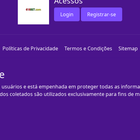
Acessos
Login
Registrar-se
Políticas de Privacidade
Termos e Condições
Sitemap
de
us usuários e está empenhada em proteger todas as informa
os coletados são utilizados exclusivamente para fins de m