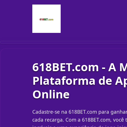
618BET.com - A 
Plataforma de A
Online
Cadastre-se na 618BET.com para ganha
cada recarga. Com a 618BET.com, você