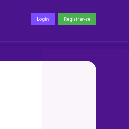
Login
Registrar-se