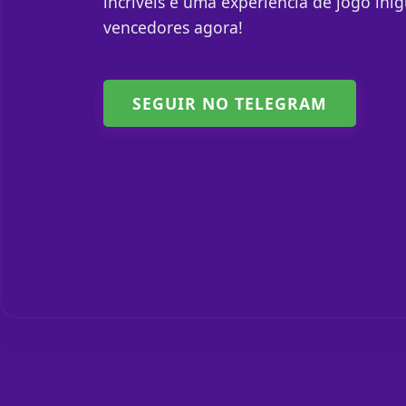
incríveis e uma experiência de jogo inig
vencedores agora!
SEGUIR NO TELEGRAM