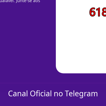
ualável. Junte-se aos
Canal Oficial no Telegram