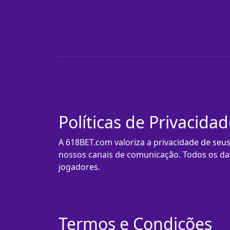
Políticas de Privacida
A 618BET.com valoriza a privacidade de se
nossos canais de comunicação. Todos os dad
jogadores.
Termos e Condições