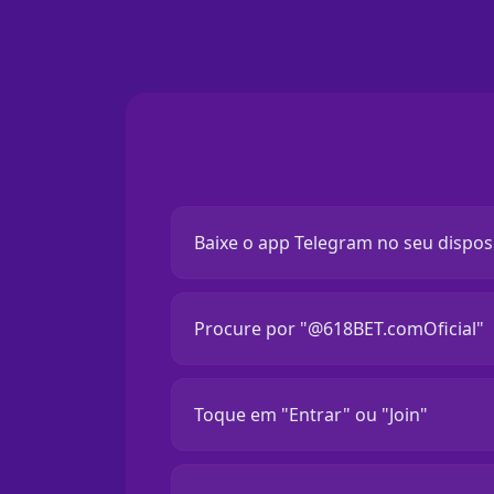
Baixe o app Telegram no seu disposi
Procure por "@618BET.comOficial"
Toque em "Entrar" ou "Join"