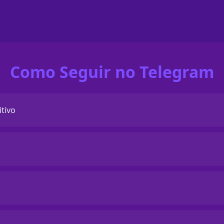
Como Seguir no Telegram
tivo