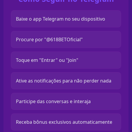
Baixe o app Telegram no seu dispositivo
Procure por "@618BETOficial"
Toque em "Entrar" ou "Join"
Ative as notificações para não perder nada
Participe das conversas e interaja
Receba bônus exclusivos automaticamente