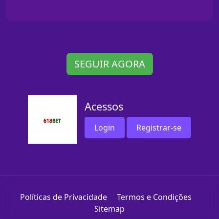
SEGUIR AGORA
Acessos
Login
Registrar-se
Políticas de Privacidade
Termos e Condições
Sitemap