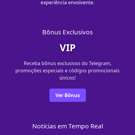
experiência envolvente.
Bônus Exclusivos
VIP
Receba bônus exclusivos do Telegram,
promoções especiais e códigos promocionais
únicos!
Ver Bônus
Notícias em Tempo Real