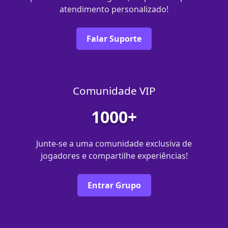
atendimento personalizado!
Falar Suporte
Comunidade VIP
1000+
Junte-se a uma comunidade exclusiva de
jogadores e compartilhe experiências!
Entrar Grupo