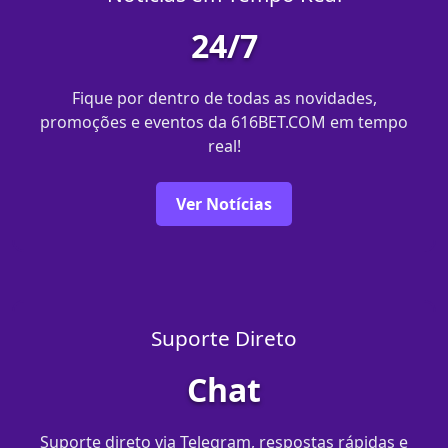
24/7
Fique por dentro de todas as novidades,
promoções e eventos da 616BET.COM em tempo
real!
Ver Notícias
Suporte Direto
Chat
Suporte direto via Telegram, respostas rápidas e