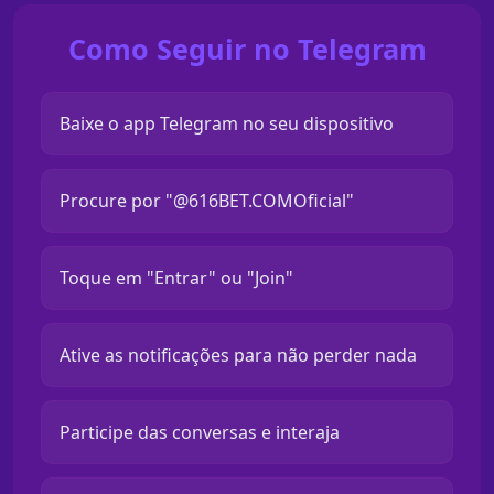
Como Seguir no Telegram
Baixe o app Telegram no seu dispositivo
Procure por "@616BET.COMOficial"
Toque em "Entrar" ou "Join"
Ative as notificações para não perder nada
Participe das conversas e interaja