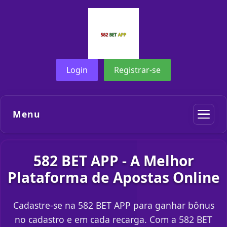
Login
Registrar-se
Menu
582 BET APP - A Melhor
Plataforma de Apostas Online
Cadastre-se na 582 BET APP para ganhar bônus
no cadastro e em cada recarga. Com a 582 BET