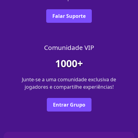
Falar Suporte
Comunidade VIP
1000+
Junte-se a uma comunidade exclusiva de
jogadores e compartilhe experiências!
Entrar Grupo