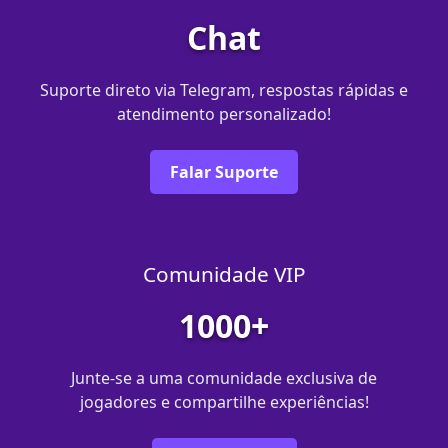
Chat
Suporte direto via Telegram, respostas rápidas e
atendimento personalizado!
Falar Suporte
Comunidade VIP
1000+
Junte-se a uma comunidade exclusiva de
jogadores e compartilhe experiências!