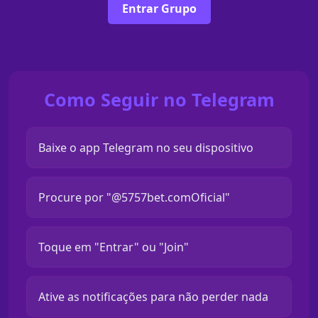
Entrar Grupo
Como Seguir no Telegram
Baixe o app Telegram no seu dispositivo
Procure por "@5757bet.comOficial"
Toque em "Entrar" ou "Join"
Ative as notificações para não perder nada