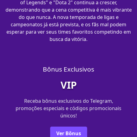
of Legends" e "Dota 2" continua a crescer,
demonstrando que a cena competitiva é mais vibrante
do que nunca. A nova temporada de ligas e
campeonatos já está prevista, e os fãs mal podem
esperar para ver seus times favoritos competindo em
busca da vitória.
Bônus Exclusivos
VIP
Receba bônus exclusivos do Telegram,
promoções especiais e códigos promocionais
únicos!
Ver Bônus