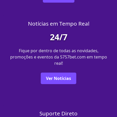
Notícias em Tempo Real
24/7
Fique por dentro de todas as novidades,
promoções e eventos da 5757bet.com em tempo
real!
Ver Notícias
Suporte Direto