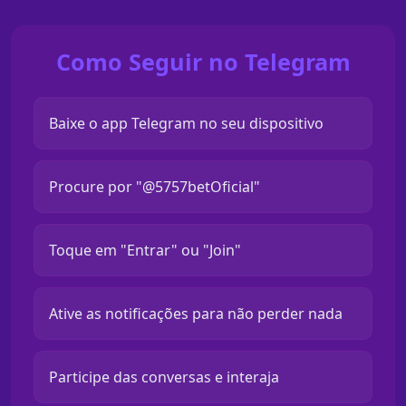
Como Seguir no Telegram
Baixe o app Telegram no seu dispositivo
Procure por "@5757betOficial"
Toque em "Entrar" ou "Join"
Ative as notificações para não perder nada
Participe das conversas e interaja