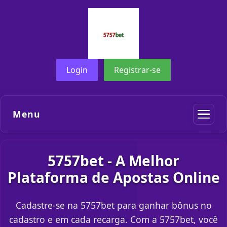
Login
Registrar-se
Menu
5757bet - A Melhor
Plataforma de Apostas Online
Cadastre-se na 5757bet para ganhar bônus no
cadastro e em cada recarga. Com a 5757bet, você