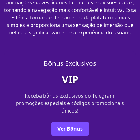
animações suaves, ícones funcionais e divisões claras,
tornando a navegação mais confortável e intuitiva. Essa
estética torna o entendimento da plataforma mais
simples e proporciona uma sensação de imersão que
melhora significativamente a experiência do usuário.
Bônus Exclusivos
VIP
Receba bônus exclusivos do Telegram,
promoções especiais e códigos promocionais
únicos!
Ver Bônus