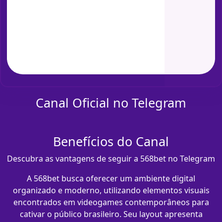
Canal Oficial no Telegram
Benefícios do Canal
Descubra as vantagens de seguir a 568bet no Telegram
A 568bet busca oferecer um ambiente digital
organizado e moderno, utilizando elementos visuais
encontrados em videogames contemporâneos para
cativar o público brasileiro. Seu layout apresenta