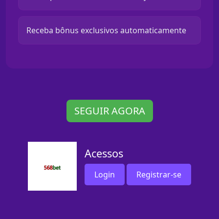
Receba bônus exclusivos automaticamente
SEGUIR AGORA
Acessos
Login
Registrar-se