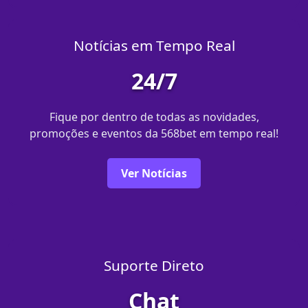
Notícias em Tempo Real
24/7
Fique por dentro de todas as novidades,
promoções e eventos da 568bet em tempo real!
Ver Notícias
Suporte Direto
Chat