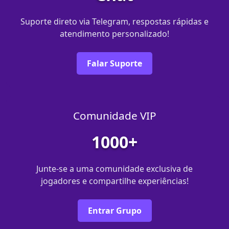
Suporte direto via Telegram, respostas rápidas e
atendimento personalizado!
Falar Suporte
Comunidade VIP
1000+
Junte-se a uma comunidade exclusiva de
jogadores e compartilhe experiências!
Entrar Grupo