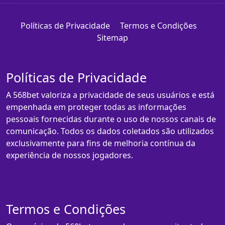
Políticas de Privacidade
Termos e Condições
Sitemap
Políticas de Privacidade
A 568bet valoriza a privacidade de seus usuários e está
empenhada em proteger todas as informações
pessoais fornecidas durante o uso de nossos canais de
comunicação. Todos os dados coletados são utilizados
exclusivamente para fins de melhoria contínua da
experiência de nossos jogadores.
Termos e Condições