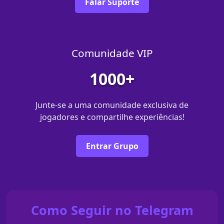
Falar Suporte
Comunidade VIP
1000+
Junte-se a uma comunidade exclusiva de
jogadores e compartilhe experiências!
Entrar Grupo
Como Seguir no Telegram