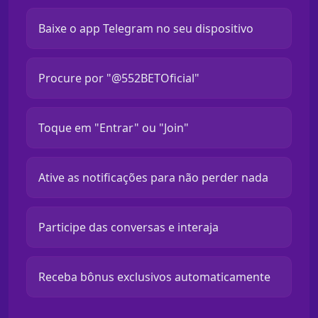
Baixe o app Telegram no seu dispositivo
Procure por "@552BETOficial"
Toque em "Entrar" ou "Join"
Ative as notificações para não perder nada
Participe das conversas e interaja
Receba bônus exclusivos automaticamente