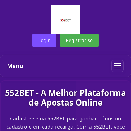
Login
Registrar-se
Menu
552BET - A Melhor Plataforma
de Apostas Online
Cadastre-se na 552BET para ganhar bônus no
cadastro e em cada recarga. Com a 552BET, você