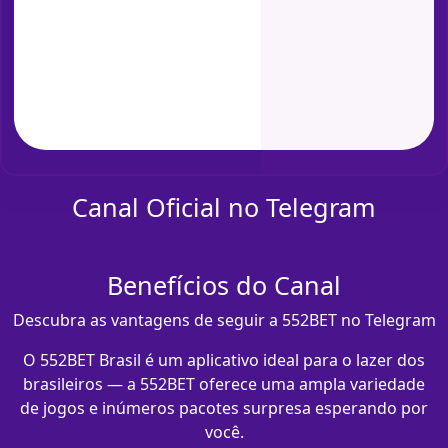
Canal Oficial no Telegram
Benefícios do Canal
Descubra as vantagens de seguir a 552BET no Telegram
O 552BET Brasil é um aplicativo ideal para o lazer dos
brasileiros — a 552BET oferece uma ampla variedade
de jogos e inúmeros pacotes surpresa esperando por
você.