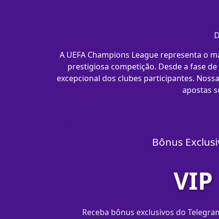
D
A UEFA Champions League representa o mais
prestigiosa competição. Desde a fase de
excepcional dos clubes participantes. Nos
apostas s
Bônus Exclusi
VIP
Receba bônus exclusivos do Telegra