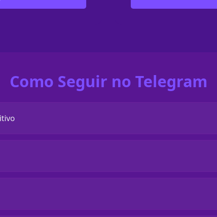
Como Seguir no Telegram
tivo
"