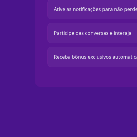
Ative as notificações para não perd
Participe das conversas e interaja
Receba bônus exclusivos automati