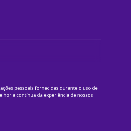
mações pessoais fornecidas durante o uso de
elhoria contínua da experiência de nossos