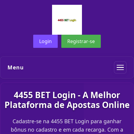
Login
Registrar-se
Menu
4455 BET Login - A Melhor
Plataforma de Apostas Online
Cadastre-se na 4455 BET Login para ganhar
bônus no cadastro e em cada recarga. Com a