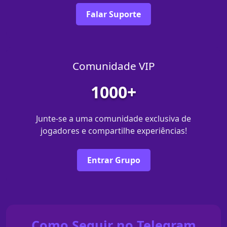
Falar Suporte
Comunidade VIP
1000+
Junte-se a uma comunidade exclusiva de
jogadores e compartilhe experiências!
Entrar Grupo
Como Seguir no Telegram