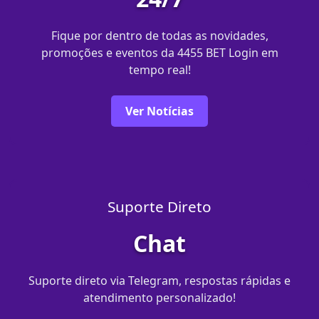
Fique por dentro de todas as novidades,
promoções e eventos da 4455 BET Login em
tempo real!
Ver Notícias
Suporte Direto
Chat
Suporte direto via Telegram, respostas rápidas e
atendimento personalizado!