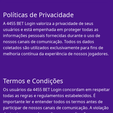
Políticas de Privacidade
A 4455 BET Login valoriza a privacidade de seus
usuários e está empenhada em proteger todas as
informações pessoais fornecidas durante o uso de
nossos canais de comunicação. Todos os dados
coletados são utilizados exclusivamente para fins de
melhoria contínua da experiência de nossos jogadores.
Termos e Condições
Os usuários da 4455 BET Login concordam em respeitar
todas as regras e regulamentos estabelecidos. É
importante ler e entender todos os termos antes de
participar de nossos canais de comunicação. A violação