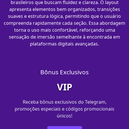
brasileiros que buscam fluidez e clareza. O layout
apresenta elementos bem organizados, transições
suaves e estrutura lógica, permitindo que o usuário
compreenda rapidamente cada seção. Essa abordagem
torna o uso mais confortável, reforçando uma
sensação de imersão semelhante à encontrada em
plataformas digitais avançadas.
Bônus Exclusivos
VIP
Receba bônus exclusivos do Telegram,
promoções especiais e códigos promocionais
únicos!