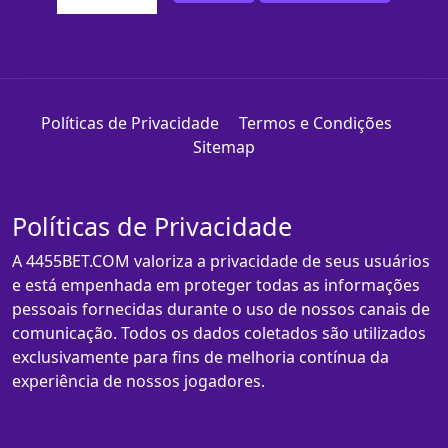
Políticas de Privacidade
Termos e Condições
Sitemap
Políticas de Privacidade
A 4455BET.COM valoriza a privacidade de seus usuários
e está empenhada em proteger todas as informações
pessoais fornecidas durante o uso de nossos canais de
comunicação. Todos os dados coletados são utilizados
exclusivamente para fins de melhoria contínua da
experiência de nossos jogadores.