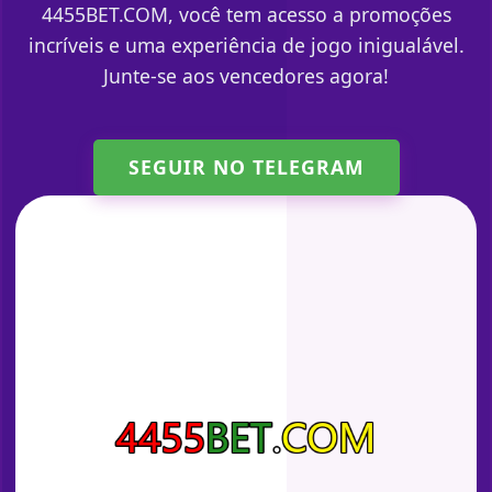
4455BET.COM, você tem acesso a promoções
incríveis e uma experiência de jogo inigualável.
Junte-se aos vencedores agora!
SEGUIR NO TELEGRAM