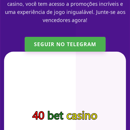
casino, você tem acesso a promoções incríveis e
uma experiência de jogo inigualável. Junte-se aos
vencedores agora!
SEGUIR NO TELEGRAM