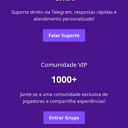
Suporte direto via Telegram, respostas rápidas e
atendimento personalizado!
Falar Suporte
Comunidade VIP
1000+
Junte-se a uma comunidade exclusiva de
jogadores e compartilhe experiências!
Entrar Grupo