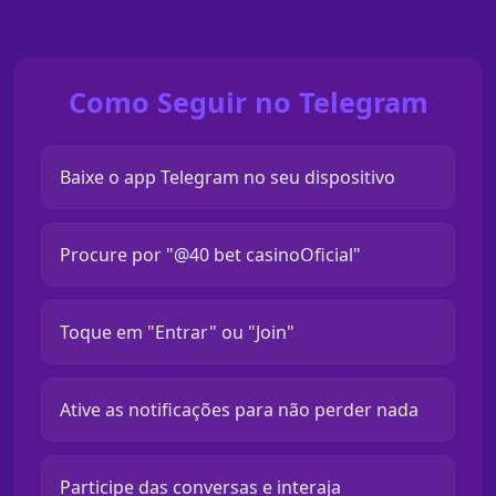
Como Seguir no Telegram
Baixe o app Telegram no seu dispositivo
Procure por "@40 bet casinoOficial"
Toque em "Entrar" ou "Join"
Ative as notificações para não perder nada
Participe das conversas e interaja