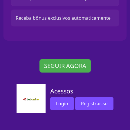
Receba bônus exclusivos automaticamente
SEGUIR AGORA
Acessos
Login
Registrar-se