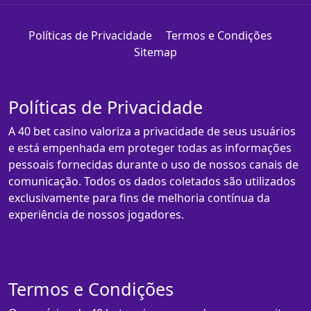
Políticas de Privacidade
Termos e Condições
Sitemap
Políticas de Privacidade
A 40 bet casino valoriza a privacidade de seus usuários
e está empenhada em proteger todas as informações
pessoais fornecidas durante o uso de nossos canais de
comunicação. Todos os dados coletados são utilizados
exclusivamente para fins de melhoria contínua da
experiência de nossos jogadores.
Termos e Condições