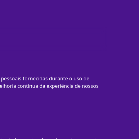
 pessoais fornecidas durante o uso de
elhoria contínua da experiência de nossos