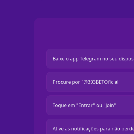
Baixe o app Telegram no seu disposi
Procure por "@393BETOficial"
Toque em "Entrar" ou "Join"
Ative as notificações para não perd