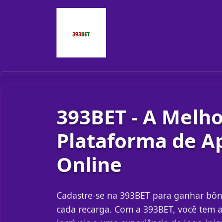
393BET - A Melh
Plataforma de A
Online
Cadastre-se na 393BET para ganhar bôn
cada recarga. Com a 393BET, você tem 