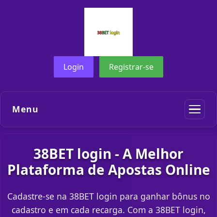
Login
Registrar-se
Menu
38BET login - A Melhor
Plataforma de Apostas Online
Cadastre-se na 38BET login para ganhar bônus no
cadastro e em cada recarga. Com a 38BET login,