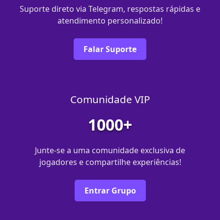
Suporte direto via Telegram, respostas rápidas e
atendimento personalizado!
Falar Suporte
Comunidade VIP
1000+
Junte-se a uma comunidade exclusiva de
jogadores e compartilhe experiências!
Entrar Grupo