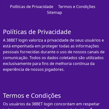
Políticas de Privacidade
Termos e Condições
Sitemap
Políticas de Privacidade
A 38BET login valoriza a privacidade de seus usuários e
está empenhada em proteger todas as informações
pessoais fornecidas durante o uso de nossos canais de
comunicação. Todos os dados coletados são utilizados
exclusivamente para fins de melhoria contínua da
experiência de nossos jogadores.
Termos e Condições
Os usuários da 38BET login concordam em respeitar