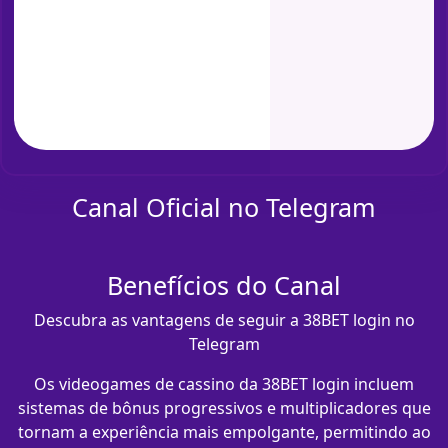
Canal Oficial no Telegram
Benefícios do Canal
Descubra as vantagens de seguir a 38BET login no
Telegram
Os videogames de cassino da 38BET login incluem
sistemas de bônus progressivos e multiplicadores que
tornam a experiência mais empolgante, permitindo ao