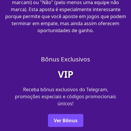
marcam) ou "Não" (pelo menos uma equipe não
marca). Esta aposta é especialmente interessante
porque permite que você aposte em jogos que podem
terminar em empate, mas ainda assim oferecem
oportunidades de ganho.
Bônus Exclusivos
VIP
Receba bônus exclusivos do Telegram,
promoções especiais e códigos promocionais
únicos!
Ver Bônus