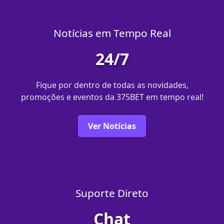
Notícias em Tempo Real
24/7
Fique por dentro de todas as novidades,
promoções e eventos da 375BET em tempo real!
Ver Notícias
Suporte Direto
Chat