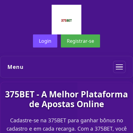
Login
Registrar-se
Menu
375BET - A Melhor Plataforma
de Apostas Online
Cadastre-se na 375BET para ganhar bônus no
cadastro e em cada recarga. Com a 375BET, você