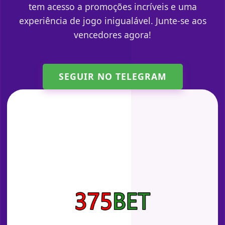
tem acesso a promoções incríveis e uma
experiência de jogo inigualável. Junte-se aos
vencedores agora!
SEGUIR NO TELEGRAM