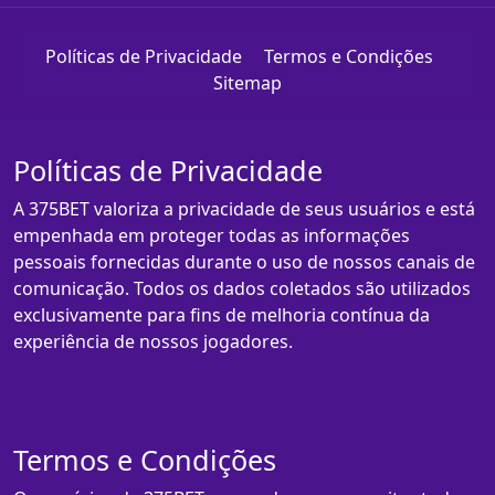
Políticas de Privacidade
Termos e Condições
Sitemap
Políticas de Privacidade
A 375BET valoriza a privacidade de seus usuários e está
empenhada em proteger todas as informações
pessoais fornecidas durante o uso de nossos canais de
comunicação. Todos os dados coletados são utilizados
exclusivamente para fins de melhoria contínua da
experiência de nossos jogadores.
Termos e Condições