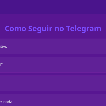
Como Seguir no Telegram
tivo
l"
er nada