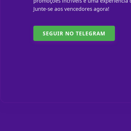
promoções incríveis e uma experiência d
Junte-se aos vencedores agora!
SEGUIR NO TELEGRAM