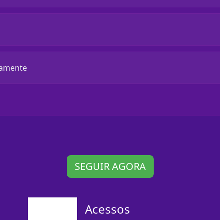
camente
SEGUIR AGORA
Acessos