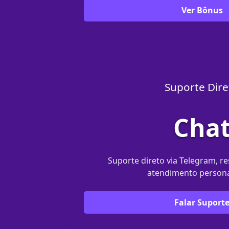
Ver Bônus
Suporte Dire
Cha
Suporte direto via Telegram, r
atendimento persona
Falar Suport