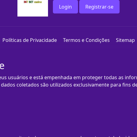
Login
Registrar-se
Políticas de Privacidade
Termos e Condições
Sitemap
de
 seus usuários e está empenhada em proteger todas as info
dados coletados são utilizados exclusivamente para fins d