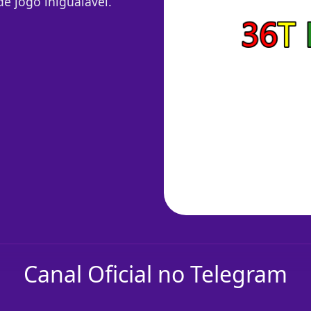
e jogo inigualável.
Canal Oficial no Telegram