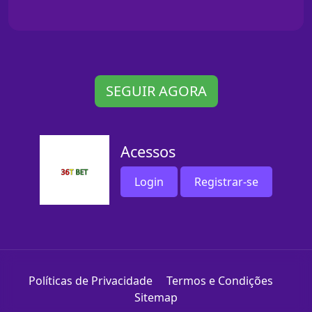
SEGUIR AGORA
Acessos
Login
Registrar-se
Políticas de Privacidade
Termos e Condições
Sitemap