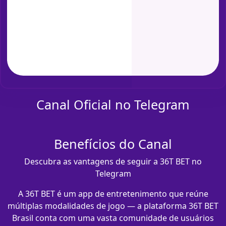
Canal Oficial no Telegram
Benefícios do Canal
Descubra as vantagens de seguir a 36T BET no
Telegram
A 36T BET é um app de entretenimento que reúne
múltiplas modalidades de jogo — a plataforma 36T BET
Brasil conta com uma vasta comunidade de usuários