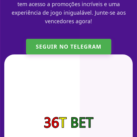
tem acesso a promoções incríveis e uma
experiência de jogo inigualável. Junte-se aos
vencedores agora!
SEGUIR NO TELEGRAM