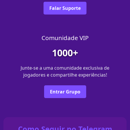
Falar Suporte
Comunidade VIP
1000+
Junte-se a uma comunidade exclusiva de
jogadores e compartilhe experiências!
Entrar Grupo
Como Seguir no Telegram