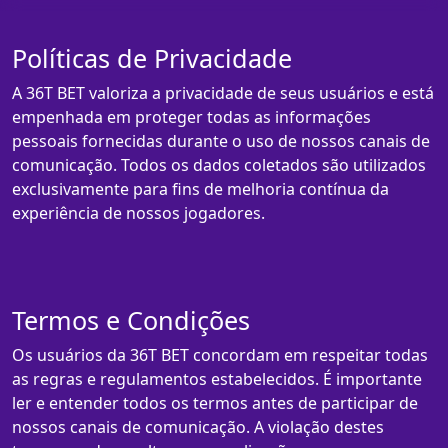
Políticas de Privacidade
A 36T BET valoriza a privacidade de seus usuários e está
empenhada em proteger todas as informações
pessoais fornecidas durante o uso de nossos canais de
comunicação. Todos os dados coletados são utilizados
exclusivamente para fins de melhoria contínua da
experiência de nossos jogadores.
Termos e Condições
Os usuários da 36T BET concordam em respeitar todas
as regras e regulamentos estabelecidos. É importante
ler e entender todos os termos antes de participar de
nossos canais de comunicação. A violação destes