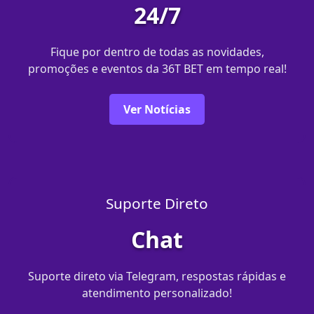
24/7
Fique por dentro de todas as novidades,
promoções e eventos da 36T BET em tempo real!
Ver Notícias
Suporte Direto
Chat
Suporte direto via Telegram, respostas rápidas e
atendimento personalizado!